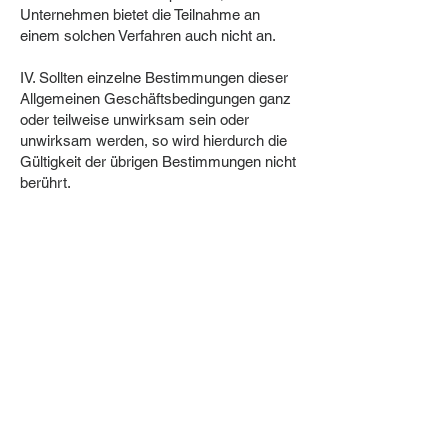
Unternehmen bietet die Teilnahme an
einem solchen Verfahren auch nicht an.
IV. Sollten einzelne Bestimmungen dieser
Allgemeinen Geschäftsbedingungen ganz
oder teilweise unwirksam sein oder
unwirksam werden, so wird hierdurch die
Gültigkeit der übrigen Bestimmungen nicht
berührt.
Kundeninformationen
1. Informationen zur Identität des
Verkäufers
Betreiber der Internetseite, Vertragspartner
und Anbieter dieser Internetseite ist
MOE CHARLIE
Am Pfinztor 50
76227 Karlsruhe
Geschäftsführer: Moe Baela